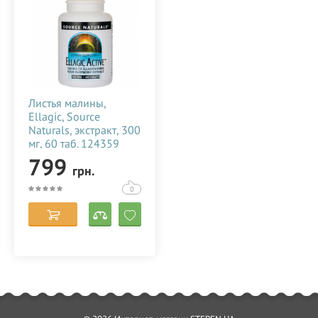
обучающие материалы по уходу за собственным
здоровьем, без обращения в медицинские учреждения.
Основным лейтмотивом в рекламе бренда является фраза
"Wellness Revolution", подразумевающая стремительный
рост числа людей, которые занимаются своим здоровьем,
что является современной революцией в жизни
человечества.
Листья малины,
Ellagic, Source
Бренд популярен в США и часто встречается в аптеках и
Naturals, экстракт, 300
супермаркетах. В 2008 году логотип компании вызвал
мг, 60 таб. 124359
возмущение части жителей Флориды, что отразилось на
появлении протеста на сайте whyweprotest.net. Американцы
799
грн.
увидели в логотипе компании знаки Церкви Саентологии.
0
Слухи не были подтверждены и дискуссия завершилась в
2013 году, но внимание к ней было приковано вновь после
того как один из представителей Source Naturals появился
и написал об отсутствии связи с культом, предложив
участникам беседы выключить компьютер и немного
подышать воздухом.
Создатель и руководитель компании Ира Голдберг является
веганом и активно работает над созданием формул
подходящих веганам и вегетарианцам, поэтому компания