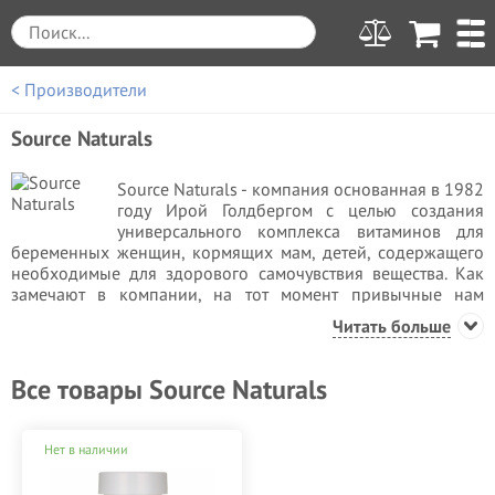
< Производители
Source Naturals
Source Naturals - компания основанная в 1982
году Ирой Голдбергом с целью создания
универсального комплекса витаминов для
беременных женщин, кормящих мам, детей, содержащего
необходимые для здорового самочувствия вещества. Как
замечают в компании, на тот момент привычные нам
комплексы были редкостью.
Читать больше
Ключевым достижением компании стала разработка
комплекса "Wellness Formula", ставшего самым популярным
Все товары Source Naturals
в США продуктом для поддержания иммунитета.
К текущему моменту, бренд выпускает более 600 различных
Нет в наличии
продуктов. Развитию компании помогает план "Source
Naturals Strategy for Wellness", представляющий собой