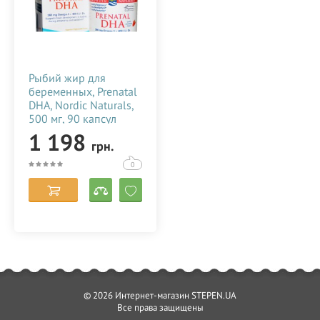
Рыбий жир для
беременных, Prenatal
С уважением
DHA, Nordic Naturals,
Интернет-магазин STEPEN.UA
500 мг, 90 капсул
124378
БЕСПЛАТНАЯ консультация по
1 198
грн.
телефону 050-418-04-04 (есть Viber)
0
© 2026 Интернет-магазин STEPEN.UA
Все права защищены