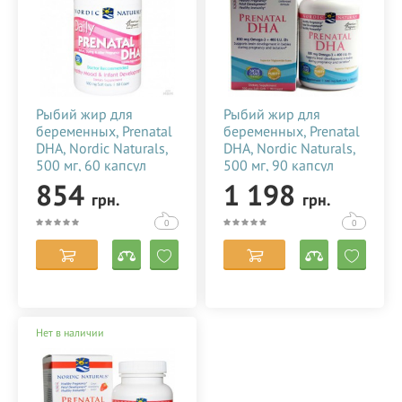
Интернет-магазин STEPEN.UA™ официальный поставщик
кольцевого света LUMO™ в Украине.
У нас можно также недорого купить круглую
светодиодную
кольцевую лампу со штативом
LUMO™
диаметром 45 см. для фото, видеосъемки, блогеров,
визажиста, макияжа в Украине (Киеве, Харькове, Днепре,
Рыбий жир для
Рыбий жир для
Одессе).
беременных, Prenatal
беременных, Prenatal
DHA, Nordic Naturals,
DHA, Nordic Naturals,
500 мг, 60 капсул
500 мг, 90 капсул
124375
124376
854
1 198
грн.
грн.
0
0
Нет в наличии