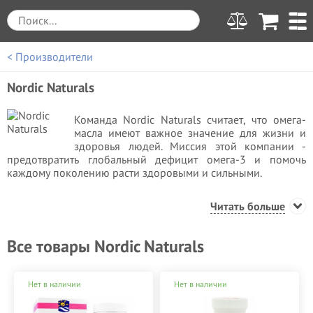
< Производители
Nordic Naturals
Команда Nordic Naturals считает, что омега-
масла имеют важное значение для жизни и
здоровья людей. Миссия этой компании -
предотвратить глобальный дефицит омега-3 и помочь
каждому поколению расти здоровыми и сильными.
Используя науку и инновации, Nordic Naturals предлагает
Читать больше
потребителям одно из самых безопасных и эффективных
омега-масел. Компания Nordic Naturals была основана в
арктической Норвегии, где вырос основатель компании
Все товары Nordic Naturals
Joar Opheim и где рыбий жир является частью
повседневной жизни.
Нет в наличии
Нет в наличии
Когда Joar приехал в Калифорнию в середине 1980-х
годов, чтобы завершить свое обучение, ему не удалось