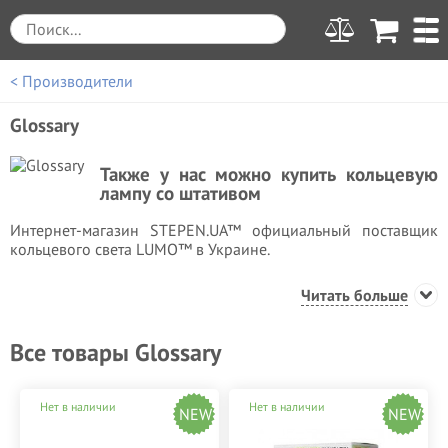
< Производители
Glossary
Также у нас можно купить кольцевую
лампу со штативом
Интернет-магазин STEPEN.UA™ официальный поставщик
кольцевого света LUMO™ в Украине.
У нас можно также недорого купить круглую
Читать больше
светодиодную
кольцевую лампу со штативом
LUMO™
диаметром 45 см. для фото, видеосъемки, блогеров,
визажиста, макияжа в Украине (Киеве, Харькове, Днепре,
Все товары Glossary
Одессе).
Нет в наличии
Нет в наличии
NEW
NEW