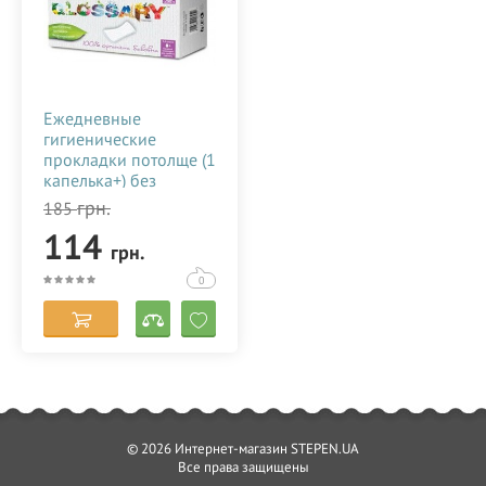
Ежедневные
гигиенические
прокладки потолще (1
капелька+) без
индивидуальной
грн.
185
упаковки, 24 шт,
114
CORMAN ORGANYC
грн.
GLORGST24
0
© 2026 Интернет-магазин STEPEN.UA
Все права защищены