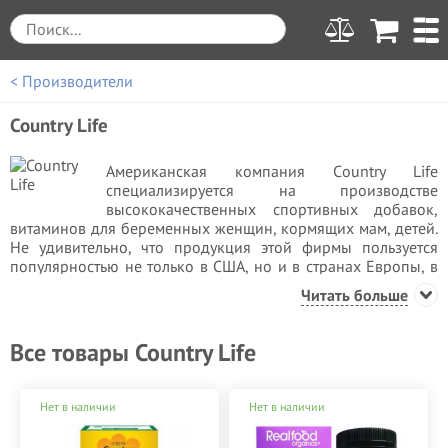
< Производители
Country Life
Американская компания Сountry Life
специализируется на производстве
высококачественных спортивных добавок,
витаминов для беременных женщин, кормящих мам, детей.
Не удивительно, что продукция этой фирмы пользуется
популярностью не только в США, но и в странах Европы, в
том числе и в городах Украины.
Читать больше
Именно поэтому Сountry Life спортивное питание купить в
Киеве вы можете в интернет-магазине STEPEN.UA™. На
Все товары Country Life
сегодняшний день Сountry Life может предложить не только
спортивные добавки для спортсменов, но и всевозможные
витаминные комплексы, витамины для беременных
Нет в наличии
Нет в наличии
женщин, кормящих мам, детей, эффективные препараты, в
составе которых есть аминокислоты, глютамины, протеины