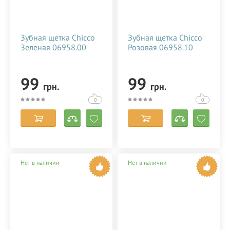
Зубная щетка Chicco
Зубная щетка Chicco
С уважением
Зеленая 06958.00
Розовая 06958.10
Интернет-магазин STEPEN.UA
БЕСПЛАТНАЯ консультация по
99
99
телефону 050-418-04-04 (есть Viber)
грн.
грн.
0
0
Нет в наличии
Нет в наличии