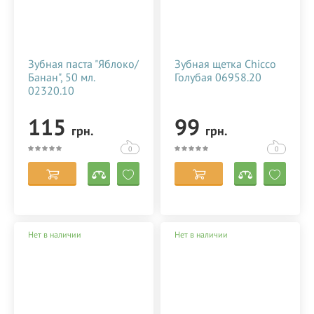
У нас можно также недорого купить круглую
светодиодную
кольцевую лампу со штативом
LUMO™
диаметром 45 см. для фото, видеосъемки, блогеров,
визажиста, макияжа в Украине (Киеве, Харькове, Днепре,
Одессе).
Зубная паста "Яблоко/
Зубная щетка Chicco
Банан", 50 мл.
Голубая 06958.20
02320.10
115
99
грн.
грн.
0
0
Нет в наличии
Нет в наличии