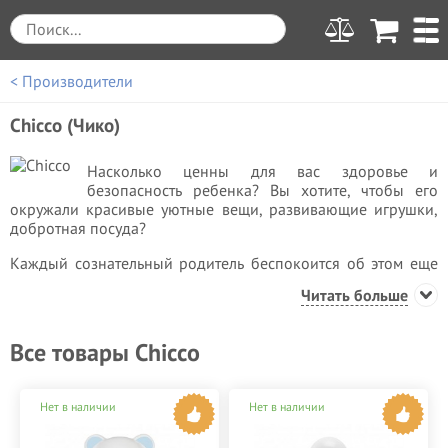
< Производители
Сhicco (Чико)
Насколько ценны для вас здоровье и
безопасность ребенка? Вы хотите, чтобы его
окружали красивые уютные вещи, развивающие игрушки,
добротная посуда?
Каждый сознательный родитель беспокоится об этом еще
на том этапе, когда новая жизнь только зарождается в
Читать больше
утробе матери. Тогда мамы и папы спешат приобрести все
необходимые товары для своих детишек. Но можно ли быть
уверенным в их качестве? Эти тревоги по-настоящему
Все товары Chicco
понять могут только те, кто сами прошли через столь
волнительные годы в своей жизни.
Нет в наличии
Нет в наличии
Продукция Chicco разработана как для
собственного малыша