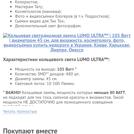
Колористов;
Мастерам Тату;
Косметологов (макияжа):
Фото и видеосъемки блогеров (в т.ч. Подростков);
Съемки видео для Тик Ток;
Дополнительный свет фотографам.
Характеристики кольцевого света LUMO ULTRA™:
Мощность на выходе:
105 Ватт *
Количество SMD** диодов: 480 шт.
Диаметр лампы: 45 см.
Световой поток: 10 500 Люмен.
* ВАЖНО!
Кольцевые лампы, мощность которых
меньше 80 ВАТТ
,
не подходят для тик тока, салонов красоты и визажистов. Такой
мощности НЕ ДОСТАТОЧНО для полноценного освещения
РАБОЧЕЙ ЗОНЫ.
Читать полностью
** Лучшие светодиоды в МИРЕ 2 поколения сроком службы 100
000 часов.
Возможности LUMO ULTRA™:
Покупают вместе