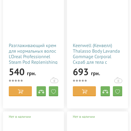
Разглаживающий крем
Keenwell (Кенвелл)
для нормальных волос
Thalasso Body Lavanda
L'Oreal Professionnel
Gommage Corporal
Steam Pod Replenishing
Скраб для тела с
Smoothing Cream 150
лавандой 150 мл
540
693
грн.
грн.
мл
0
0
Нет в наличии
Нет в наличии