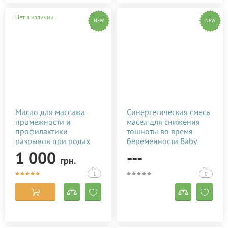
Нет в наличии
NEW
NEW
Масло для массажа
Синергетическая смесь
промежности и
масел для снижения
профилактики
тошноты во время
разрывов при родах
беременности Baby
Baby Teva Peri Oil 100
Teva Morcal Oil 10 мл
1 000
---
грн.
мл
1
0