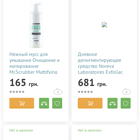
Нежный мусс для
Дневное
умывания Очищение и
депигментирующее
матирование
средство Noreva
Mr.Scrubber Mattifying
Laboratoires Exfoliac
Cleansing Mousse 150
Trio White Dey-time
165
681
грн.
грн.
мл
Depigmenting Care 30
мл
0
0
Нет в наличии
Нет в наличии