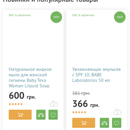
Нет в наличии
Нет в наличии
NEW
NEW
Натуральное жидкое
Увлажняющая эмульсия
мыло для женской
c SPF 10, BABE
гигиены Baby Teva
Laboratorios 50 мл
Woman Liiquid Soap
250 мл
600
грн.
385
грн.
366
грн.
2
2