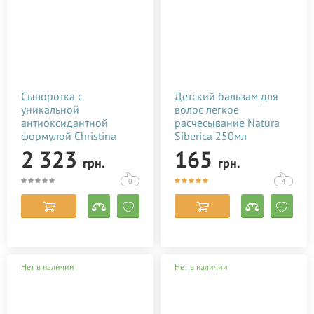
Сыворотка с
Детский бальзам для
уникальной
волос легкое
антиоксидантной
расчесывание Natura
формулой Christina
Siberica 250мл
Muse Serum Supreme
2 323
165
грн.
грн.
100 мл
0
4
Нет в наличии
Нет в наличии