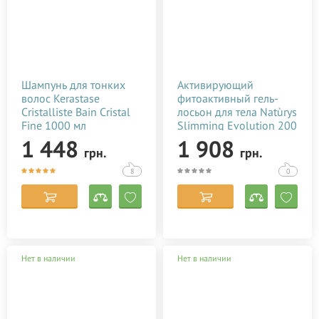
Шампунь для тонких
Активирующий
волос Kerastase
фитоактивный гель-
Cristalliste Bain Cristal
лосьон для тела Natùrys
Fine 1000 мл
Slimming Evolution 200
мл
1 448
1 908
грн.
грн.
8
0
Нет в наличии
Нет в наличии