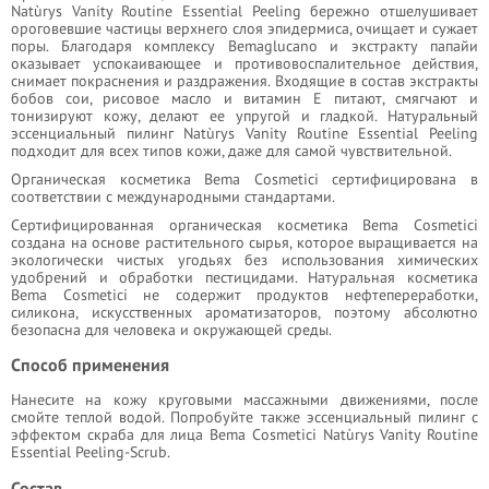
Natùrys Vanity Routine Essential Peeling бережно отшелушивает
ороговевшие частицы верхнего слоя эпидермиса, очищает и сужает
поры. Благодаря комплексу Bemaglucano и экстракту папайи
оказывает успокаивающее и противовоспалительное действия,
снимает покраснения и раздражения. Входящие в состав экстракты
бобов сои, рисовое масло и витамин Е питают, смягчают и
тонизируют кожу, делают ее упругой и гладкой. Натуральный
эссенциальный пилинг Natùrys Vanity Routine Essential Peeling
подходит для всех типов кожи, даже для самой чувствительной.
Органическая косметика Bema Cosmetici сертифицирована в
соответствии с международными стандартами.
Сертифицированная органическая косметика Bema Cosmetici
создана на основе растительного сырья, которое выращивается на
экологически чистых угодьях без использования химических
удобрений и обработки пестицидами. Натуральная косметика
Bema Cosmetici не содержит продуктов нефтепереработки,
силикона, искусственных ароматизаторов, поэтому абсолютно
безопасна для человека и окружающей среды.
Способ применения
Нанесите на кожу круговыми массажными движениями, после
смойте теплой водой. Попробуйте также эссенциальный пилинг с
эффектом скраба для лица Bema Cosmetici Natùrys Vanity Routine
Essential Peeling-Scrub.
Состав