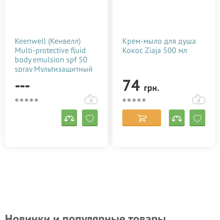
Keenwell (Кенвелл)
Крем-мыло для душа
Multi-protective fluid
Кокос Ziaja 500 мл
body emulsion spf 50
spray Мультизащитный
спрей -флюид для тела
---
74
грн.
SPF 50 150 мл
0
0
Новинки и популярные товары