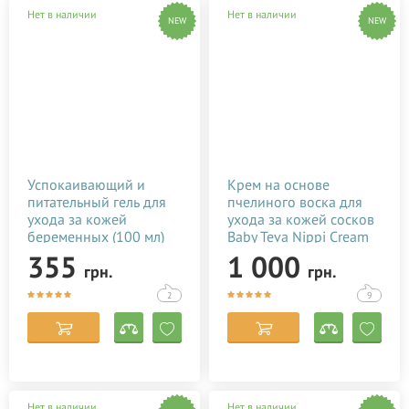
Нет в наличии
Нет в наличии
NEW
NEW
Успокаивающий и
Крем на основе
питательный гель для
пчелиного воска для
ухода за кожей
ухода за кожей сосков
беременных (100 мл)
Baby Teva Nippi Cream
50 мл
355
1 000
грн.
грн.
2
9
Нет в наличии
Нет в наличии