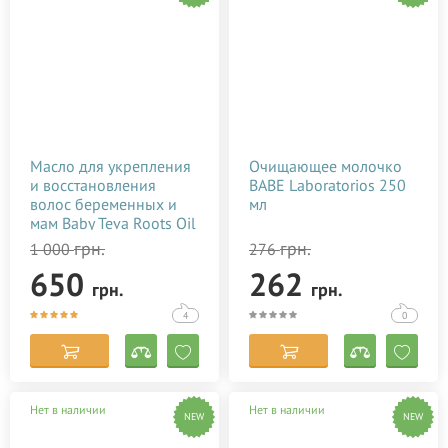
Масло для укрепления
Очищающее молочко
и восстановления
BABE Laboratorios 250
волос беременных и
мл
мам Baby Teva Roots Oil
10 мл
грн.
грн.
1 000
276
650
262
грн.
грн.
4
0
Нет в наличии
Нет в наличии
NEW
NEW