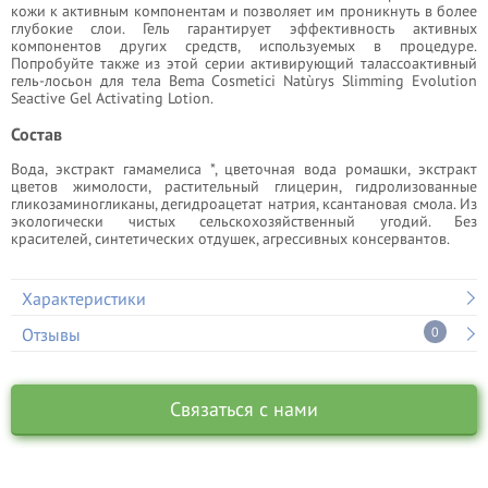
кожи к активным компонентам и позволяет им проникнуть в более
глубокие слои. Гель гарантирует эффективность активных
компонентов других средств, используемых в процедуре.
Попробуйте также из этой серии активирующий талассоактивный
гель-лосьон для тела Bema Cosmetici Natùrys Slimming Evolution
Seactive Gel Activating Lotion.
Состав
Вода, экстракт гамамелиса *, цветочная вода ромашки, экстракт
цветов жимолости, растительный глицерин, гидролизованные
гликозаминогликаны, дегидроацетат натрия, ксантановая смола. Из
экологически чистых сельскохозяйственный угодий. Без
красителей, синтетических отдушек, агрессивных консервантов.
Характеристики
Отзывы
0
Связаться с нами