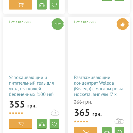
Нет в наличии
Нет в наличии
NEW
Успокаивающий и
Разглаживающий
питательный гель для
концентрат Weleda
ухода за кожей
(Веледа) с маслом розы
беременных (100 мл)
москета, ампулы (7 х
0,8 мл)
355
грн.
366
грн.
365
грн.
2
30