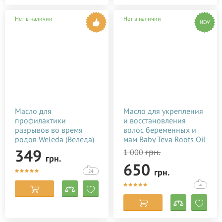
Нет в наличии
Нет в наличии
NEW
Масло для
Масло для укрепления
профилактики
и восстановления
разрывов во время
волос беременных и
родов Weleda (Веледа)
мам Baby Teva Roots Oil
50 мл
10 мл
349
грн.
1 000
грн.
650
грн.
24
4