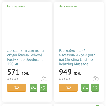
Нет в наличии
Нет в наличии
Дезодорант для ног и
Расслабляющий
обуви Геволь Gehwol
массажный крем (шаг
Foot+Shoe Deodorant
6a) Christina Unstress
150 мл
Relaxing Massage
Cream 500 мл
571
949
грн.
грн.
0
0