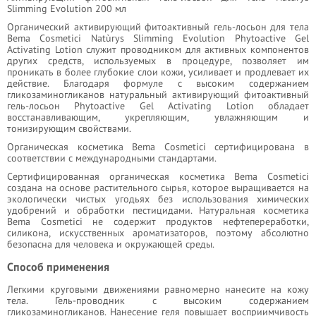
Slimming Evolution 200 мл
Органический активирующий фитоактивный гель-лосьон для тела
Bema Cosmetici Natùrys Slimming Evolution Phytoactive Gel
Activating Lotion служит проводником для активных компонентов
других средств, используемых в процедуре, позволяет им
проникать в более глубокие слои кожи, усиливает и продлевает их
действие. Благодаря формуле с высоким содержанием
гликозаминогликанов натуральный активирующий фитоактивный
гель-лосьон Phytoactive Gel Activating Lotion обладает
восстанавливающим, укрепляющим, увлажняющим и
тонизирующим свойствами.
Органическая косметика Bema Cosmetici сертифицирована в
соответствии с международными стандартами.
Сертифицированная органическая косметика Bema Cosmetici
создана на основе растительного сырья, которое выращивается на
экологически чистых угодьях без использования химических
удобрений и обработки пестицидами. Натуральная косметика
Bema Cosmetici не содержит продуктов нефтепереработки,
силикона, искусственных ароматизаторов, поэтому абсолютно
безопасна для человека и окружающей среды.
Способ применения
Легкими круговыми движениями равномерно нанесите на кожу
тела. Гель-проводник с высоким содержанием
гликозаминогликанов. Нанесение геля повышает восприимчивость