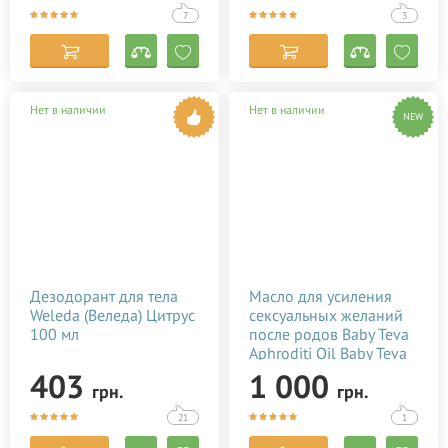
7
3
Нет в наличии
Нет в наличии
NEW
Дезодорант для тела
Масло для усиления
Weleda (Веледа) Цитрус
сексуальных желаний
100 мл
после родов Baby Teva
Aphroditi Oil Baby Teva
100 мл
403
1 000
грн.
грн.
21
1